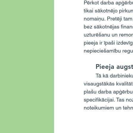
Pērkot darba apģērbu
tikai sākotnējo pirk
nomaiņu. Pretēji tam
bez sākotnējas finan
uzturēšanu un remon
pieeja ir īpaši izde
nepieciešamību regul
	Pieeja augs
	Tā kā darbinieku drošība nedrīkst tikt apdraudēta, ir ļoti svarīgi nodrošināt piekļuvi 
visaugstākās kvalit
plašu darba apģērbu 
specifikācijai. Tas n
noteikumiem un tehno