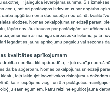
 sākotnēji ir jāiegulda ievērojama summa. Šīs izmaksas v
uma cenu, bet arī pastāvīgos izdevumus par apģērba apko
, darba apģērbu noma dod iespēju nodrošināt kvalitatīvu
siālās slodzes. Nomas pakalpojuma sniedzēji parasti pi
tu, tāpēc nav jāuztraucas par pastāvīgām uzturēšanas 
vīga uzņēmumiem ar mainīgu darbaspēka lielumu, jo tā nov
āri iegādāties jaunu aprīkojumu pagaidu vai sezonas da
tas kvalitātes aprīkojumam
ātes darba apģērbam. Nomas pakalpojuma sniedzēji paras
klāstu, tajā iekļaujot inovatīvākos risinājumus dažādām
ozīmē, ka ir iespējams viegli un ātri pielāgoties mainīgaji
loģiju sasniegumiem, katru reizi neieguldot jaunā darb