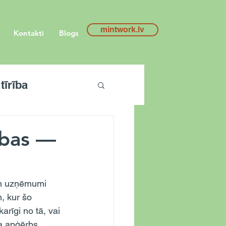
mintwork.lv
Kontakti
Blogs
tīrība
ības —
, kur šo 
rīgi no tā, vai 
a apģērbs, 