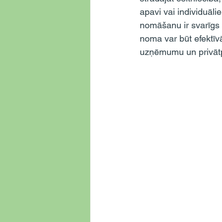
apavi vai individuālie
nomāšanu ir svarīgs
noma var būt efektīv
uzņēmumu un privātp