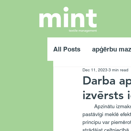
All Posts
apģērbu ma
Dec 11, 2023
3 min read
apdruka
Darba ap
izvērsts 
	Apzinātu izmaksu un ilgtspējīgas domāšanas laikmetā privātpersonas un uzņēmumi 
pastāvīgi meklē efek
principu var piemērot
strādājat celtniecīb