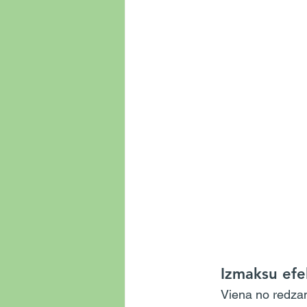
	Izmaksu efe
	Viena no redzamākajām darba apģērbu nomas priekšrocībām ir izmaksu ietaupījums. 