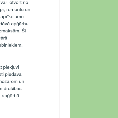
ar ietvert ne 
pi, remontu un 
 aprīkojumu 
edāvā apģērbu 
izmaksām. Šī 
ērš 
rbiniekiem.
ti piedāvā 
 nozarēm un 
em drošības 
a apģērbā.