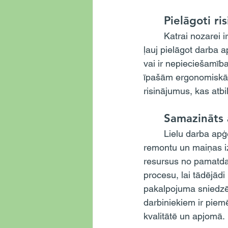
	Pielāgoti ri
	Katrai nozarei ir savas unikālās prasības attiecībā uz drošības līdzekļiem darbā. Noma 
ļauj pielāgot darba 
vai ir nepieciešamīb
īpašām ergonomiskām
risinājumus, kas atb
	Samazināts 
	Lielu darba apģērbu krājumu pārvaldība var būt noslogojums uzņēmumam. Pirkumu, 
remontu un maiņas iz
resursus no pamatd
procesu, lai tādējā
pakalpojuma sniedzēj
darbiniekiem ir piem
kvalitātē un apjomā.