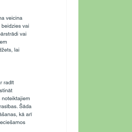
 beidzies vai 
ārstrādi vai 
iem 
ets, lai 
tināt 
 noteiktajiem 
rasības. Šāda 
šanas, kā arī 
pieciešamos 