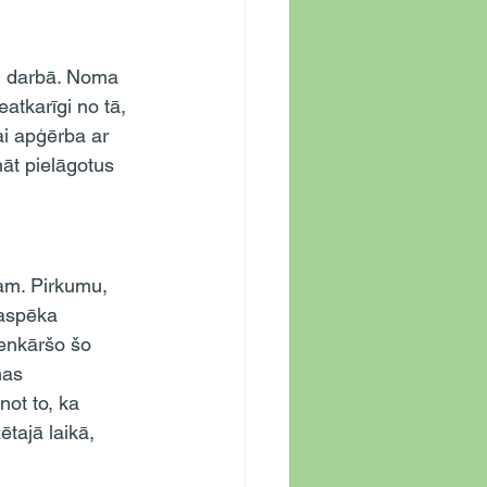
tkarīgi no tā, 
i apģērba ar 
t pielāgotus 
baspēka 
enkāršo šo 
mas 
ot to, ka 
tajā laikā, 