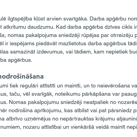
ot atkritumu daudzumu. Kad darba apģērba dzīves cikls ir
ošs, nomas pakalpojuma sniedzēji rūpējas par otrreizēju p
. Vēl ir iespējams piedāvāt mazlietotus darba apģērbus tād
as samazināt izdevumus, vai tādiem, kam nepietiek budž
rba apģērbus.
 nodrošināšana
us, taču, vēl svarīgāk, noteikumu pārkāpšana var paaugs
kus. Nomas pakalpojumu sniedzēji neatpaliek no nozarēs
ēr nodrošina aprīkojumu, kas atbilst vai pat pārsniedz p
 atbrīvo uzņēmējus no nepārtrauktas krājumu atjauninā
aunumiem, nozaru attīstībai un vienkāršā veidā mainīt ne