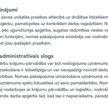
sinājumi
apģērbu, pamatojoties uz konkrētām darba vajadzībām. Nea
a pēc ugunizturīga apģērba, augstas redzmības vestes va
 funkcijām, nomas pakalpojuma sniedzējs var nodrošinā
ilst jūsu īpašajām prasībām.
administratīvais slogs
sekošana ir laikietilpīga un var nevajadzīgi novirzīt dar
arbības. Nomas pakalpojuma izmantošana uzņēmumā vi
di uzņēmums spētu fokusēties uz savu pamatdarbību. No
i nodarbojas ar krājumu pārvaldību un loģistiku, nodrošin
ērots darba apģērbs tad, kad tas ir nepieciešams, paredzē