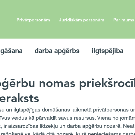
Privātpersonām
Juridiskām personām
Par mums
zgāšana
darba apģērbs
ilgtspējība
ģērbu nomas priekšroc
ieraksts
tīvus veidus kā pārvaldīt savus resursus. Viena no jomām
, ir aizsardzības līdzekļu un darba apģērbu nozarē. Neatka
ā, ražošanā vai kādā citā nozarē, kurā nepieciešams darb