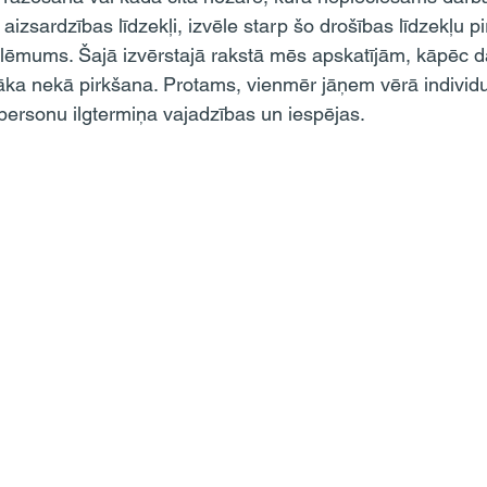
 aizsardzības līdzekļi, izvēle starp šo drošības līdzekļu p
 lēmums. Šajā izvērstajā rakstā mēs apskatījām, kāpēc 
āka nekā pirkšana. Protams, vienmēr jāņem vērā individ
ersonu ilgtermiņa vajadzības un iespējas.