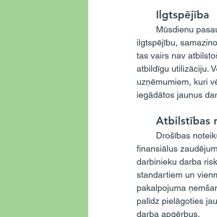
	Ilgtspējība
	Mūsdienu pasaulē ilgtspējība kļūst arvien svarīgāka. Darba apģērbu noma veicina 
ilgtspējību, samazin
tas vairs nav atbilst
atbildīgu utilizāciju
uzņēmumiem, kuri vēl
iegādātos jaunus da
	Atbilstības
	Drošības noteikumi tiek regulāri attīstīti un mainīti, un to neievērošana var radīt 
finansiālus zaudējum
darbinieku darba ris
standartiem un vienm
pakalpojuma ņemšana
palīdz pielāgoties j
darba apģērbus.